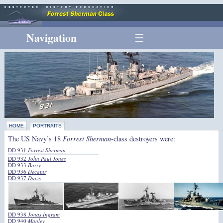
Navigation
HOME
PORTRAITS
The US Navy’s 18
Forrest Sherman
-class destroyers were:
DD 931
Forrest Sherman
DD 932
John Paul Jones
DD 933
Barry
DD 936
Decatur
DD 937
Davis
DD 938
Jonas Ingram
DD 940
Manley