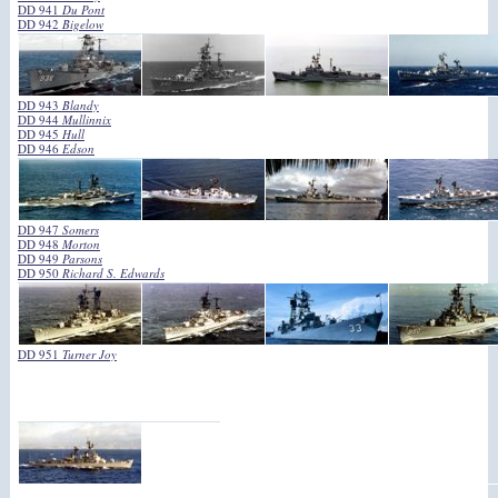
DD 941
Du Pont
DD 942
Bigelow
DD 943
Blandy
DD 944
Mullinnix
DD 945
Hull
DD 946
Edson
DD 947
Somers
DD 948
Morton
DD 949
Parsons
DD 950
Richard S. Edwards
DD 951
Turner Joy